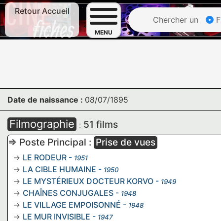
Retour Accueil
Chercher un
F
MENU
Date de naissance :
08/07/1895
Filmographie
51 films
:
=> Poste Principal :
Prise de vues
LE RODEUR
-
1951
LA CIBLE HUMAINE
-
1950
LE MYSTÉRIEUX DOCTEUR KORVO
-
1949
CHAÎNES CONJUGALES
-
1948
LE VILLAGE EMPOISONNÉ
-
1948
LE MUR INVISIBLE
-
1947