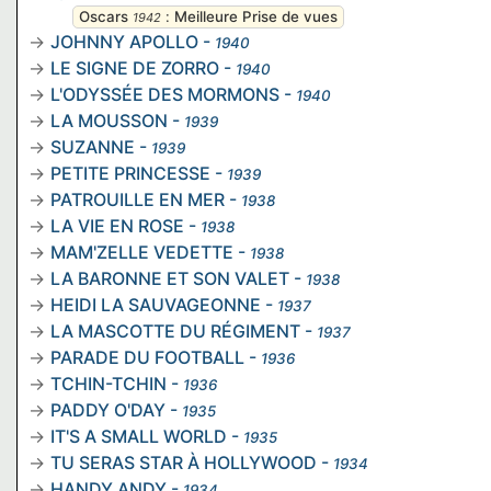
Oscars
:
Meilleure Prise de vues
1942
JOHNNY APOLLO
-
1940
LE SIGNE DE ZORRO
-
1940
L'ODYSSÉE DES MORMONS
-
1940
LA MOUSSON
-
1939
SUZANNE
-
1939
PETITE PRINCESSE
-
1939
PATROUILLE EN MER
-
1938
LA VIE EN ROSE
-
1938
MAM'ZELLE VEDETTE
-
1938
LA BARONNE ET SON VALET
-
1938
HEIDI LA SAUVAGEONNE
-
1937
LA MASCOTTE DU RÉGIMENT
-
1937
PARADE DU FOOTBALL
-
1936
TCHIN-TCHIN
-
1936
PADDY O'DAY
-
1935
IT'S A SMALL WORLD
-
1935
TU SERAS STAR À HOLLYWOOD
-
1934
HANDY ANDY
-
1934