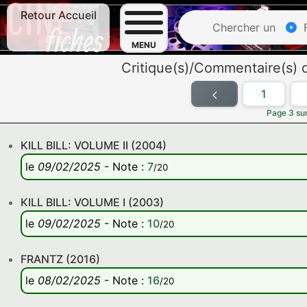
Retour Accueil
Chercher un
F
MENU
Critique(s)/Commentaire(s)
1
Page 3 sur
KILL BILL: VOLUME II (2004)
le
09/02/2025
-
Note
:
7
/20
KILL BILL: VOLUME I (2003)
le
09/02/2025
-
Note
:
10
/20
FRANTZ (2016)
le
08/02/2025
-
Note
:
16
/20