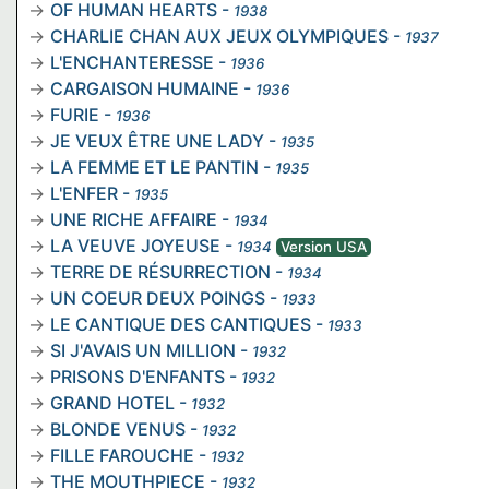
OF HUMAN HEARTS
-
1938
CHARLIE CHAN AUX JEUX OLYMPIQUES
-
1937
L'ENCHANTERESSE
-
1936
CARGAISON HUMAINE
-
1936
FURIE
-
1936
JE VEUX ÊTRE UNE LADY
-
1935
LA FEMME ET LE PANTIN
-
1935
L'ENFER
-
1935
UNE RICHE AFFAIRE
-
1934
LA VEUVE JOYEUSE
-
1934
Version USA
TERRE DE RÉSURRECTION
-
1934
UN COEUR DEUX POINGS
-
1933
LE CANTIQUE DES CANTIQUES
-
1933
SI J'AVAIS UN MILLION
-
1932
PRISONS D'ENFANTS
-
1932
GRAND HOTEL
-
1932
BLONDE VENUS
-
1932
FILLE FAROUCHE
-
1932
THE MOUTHPIECE
-
1932