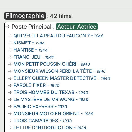
Filmographie
42 films
:
=> Poste Principal :
Acteur-Actrice
QUI VEUT LA PEAU DU FAUCON ?
-
1946
KISMET
-
1944
HANTISE
-
1944
FRANC-JEU
-
1941
MON PETIT POUSSIN CHÉRI
-
1940
MONSIEUR WILSON PERD LA TÊTE
-
1940
ELLERY QUEEN MASTER DETECTIVE
-
1940
PAROLE FIXER
-
1940
TROIS HOMMES DU TEXAS
-
1940
LE MYSTÈRE DE MR WONG
-
1939
PACIFIC EXPRESS
-
1939
MONSIEUR MOTO EN ORIENT
-
1939
TROIS CAMARADES
-
1938
LETTRE D'INTRODUCTION
-
1938