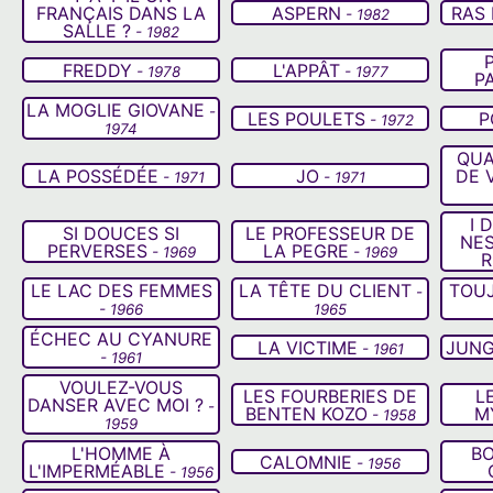
FRANÇAIS DANS LA
ASPERN
RAS
- 1982
SALLE ?
- 1982
FREDDY
L'APPÂT
- 1978
- 1977
P
LA MOGLIE GIOVANE
-
LES POULETS
P
- 1972
1974
QUA
LA POSSÉDÉE
JO
DE 
- 1971
- 1971
I 
SI DOUCES SI
LE PROFESSEUR DE
NE
PERVERSES
LA PEGRE
- 1969
- 1969
R
LE LAC DES FEMMES
LA TÊTE DU CLIENT
TOU
-
- 1966
1965
ÉCHEC AU CYANURE
LA VICTIME
JUNG
- 1961
- 1961
VOULEZ-VOUS
LES FOURBERIES DE
L
DANSER AVEC MOI ?
-
BENTEN KOZO
M
- 1958
1959
L'HOMME À
B
CALOMNIE
- 1956
L'IMPERMÉABLE
- 1956