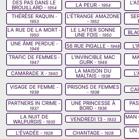
DES PAS DANS LE
L'A
LA PEUR
- 1954
BROUILLARD
- 1954
THÉRÈSE RAQUIN
L'ÉTRANGE AMAZONE
SE
-
1953
- 1952
LA RUE DE LA MORT
LE LAITIER SONNE
-
BLA
UNE FOIS
1950
- 1950
UNE ÂME PERDUE
-
56 RUE PIGALLE
L'
- 1948
1948
TRAFIC DE FEMMES
L'INVINCIBLE MAC
MA
-
GURK
1947
- 1946
LA MAISON DU
CAMARADE X
L
- 1940
MALTAIS
- 1938
VISAGE DE FEMME
PRISONS DE FEMMES
-
CA
1938
- 1938
PARTNERS IN CRIME
UNE PRINCESSE À
PAS
-
BORD
1937
- 1936
LA NUIT DE
MAN 
VENDREDI 13
- 1933
WALPURGIS
- 1935
UN 
L'ÉVADÉE
CHANTAGE
- 1928
- 1928