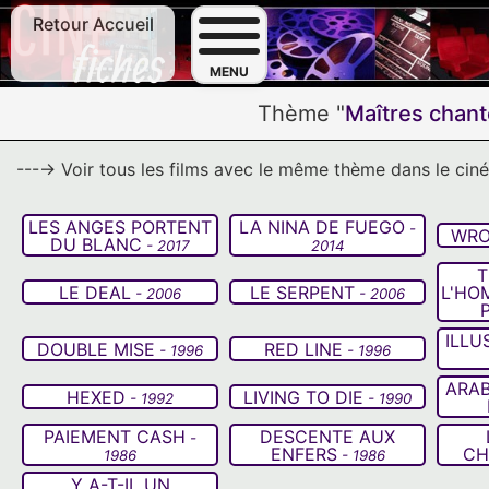
Retour Accueil
F
MENU
Thème "
Maîtres chan
---→ Voir tous les films avec le même thème dans le ci
LES ANGES PORTENT
LA NINA DE FUEGO
-
WRO
DU BLANC
- 2017
2014
T
LE DEAL
LE SERPENT
L'HO
- 2006
- 2006
ILLU
DOUBLE MISE
RED LINE
- 1996
- 1996
ARAB
HEXED
LIVING TO DIE
- 1992
- 1990
PAIEMENT CASH
DESCENTE AUX
-
ENFERS
CH
1986
- 1986
Y A-T-IL UN