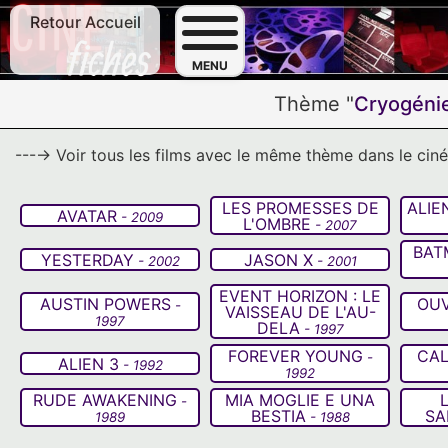
Retour Accueil
F
MENU
Thème "
Cryogéni
---→ Voir tous les films avec le même thème dans le ci
LES PROMESSES DE
ALIE
AVATAR
- 2009
L'OMBRE
- 2007
BAT
YESTERDAY
JASON X
- 2002
- 2001
EVENT HORIZON : LE
AUSTIN POWERS
OUV
-
VAISSEAU DE L'AU-
1997
DELA
- 1997
FOREVER YOUNG
CAL
-
ALIEN 3
- 1992
1992
RUDE AWAKENING
MIA MOGLIE E UNA
-
BESTIA
SA
1989
- 1988