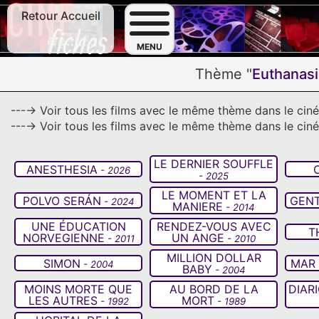
Retour Accueil
F
MENU
Thème "
Euthanas
---→ Voir tous les films avec le même thème dans le ci
---→ Voir tous les films avec le même thème dans le cin
LE DERNIER SOUFFLE
ANESTHESIA
- 2026
- 2025
LE MOMENT ET LA
POLVO SERÁN
GENT
- 2024
MANIERE
- 2014
UNE ÉDUCATION
RENDEZ-VOUS AVEC
T
NORVEGIENNE
UN ANGE
- 2011
- 2010
MILLION DOLLAR
SIMON
MAR
- 2004
BABY
- 2004
MOINS MORTE QUE
AU BORD DE LA
DIAR
LES AUTRES
MORT
- 1992
- 1989