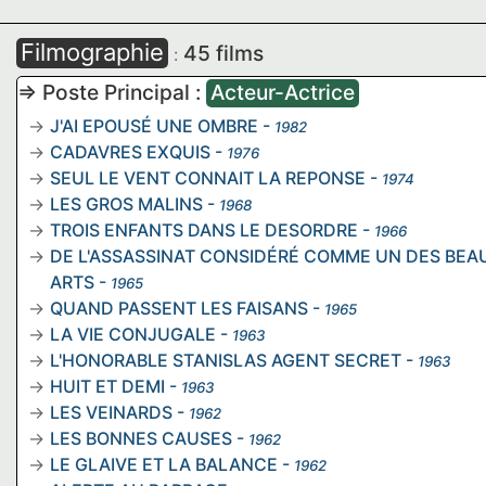
Filmographie
45 films
:
=> Poste Principal :
Acteur-Actrice
J'AI EPOUSÉ UNE OMBRE
-
1982
CADAVRES EXQUIS
-
1976
SEUL LE VENT CONNAIT LA REPONSE
-
1974
LES GROS MALINS
-
1968
TROIS ENFANTS DANS LE DESORDRE
-
1966
DE L'ASSASSINAT CONSIDÉRÉ COMME UN DES BEA
ARTS
-
1965
QUAND PASSENT LES FAISANS
-
1965
LA VIE CONJUGALE
-
1963
L'HONORABLE STANISLAS AGENT SECRET
-
1963
HUIT ET DEMI
-
1963
LES VEINARDS
-
1962
LES BONNES CAUSES
-
1962
LE GLAIVE ET LA BALANCE
-
1962