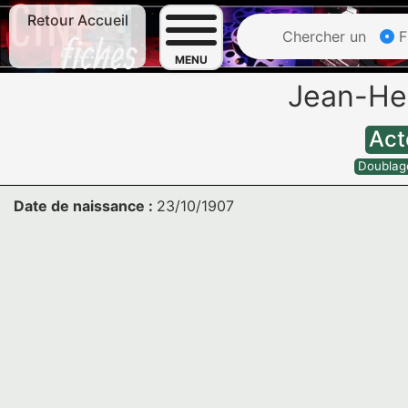
Retour Accueil
Chercher un
F
MENU
Jean-He
Act
Doublag
Date de naissance :
23/10/1907