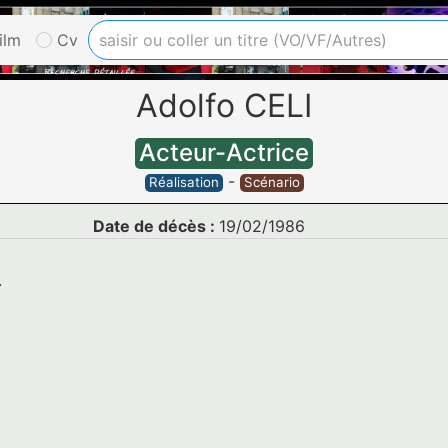
ilm
Cv
Adolfo CELI
Acteur-Actrice
-
Réalisation
Scénario
Date de décès :
19/02/1986
.