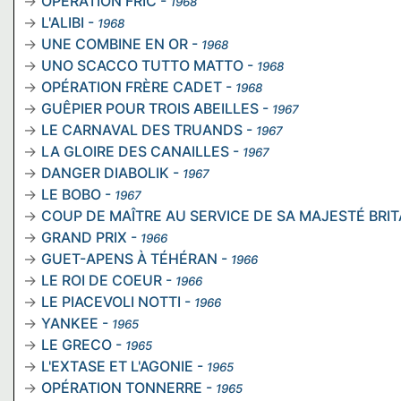
OPÉRATION FRIC
-
1968
L'ALIBI
-
1968
UNE COMBINE EN OR
-
1968
UNO SCACCO TUTTO MATTO
-
1968
OPÉRATION FRÈRE CADET
-
1968
GUÊPIER POUR TROIS ABEILLES
-
1967
LE CARNAVAL DES TRUANDS
-
1967
LA GLOIRE DES CANAILLES
-
1967
DANGER DIABOLIK
-
1967
LE BOBO
-
1967
COUP DE MAÎTRE AU SERVICE DE SA MAJESTÉ BRI
GRAND PRIX
-
1966
GUET-APENS À TÉHÉRAN
-
1966
LE ROI DE COEUR
-
1966
LE PIACEVOLI NOTTI
-
1966
YANKEE
-
1965
LE GRECO
-
1965
L'EXTASE ET L'AGONIE
-
1965
OPÉRATION TONNERRE
-
1965