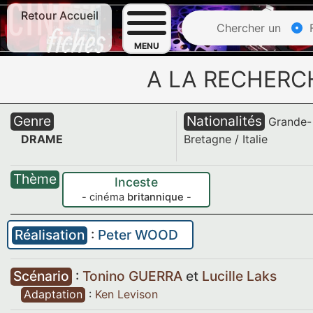
Retour Accueil
Chercher un
F
MENU
A LA RECHERC
Genre
Nationalités
Grande-
DRAME
Bretagne
/
Italie
Thème
Inceste
- cinéma
britannique
-
Réalisation
:
Peter WOOD
Scénario
:
Tonino GUERRA
et
Lucille Laks
Adaptation
:
Ken Levison