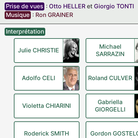
Prise de vues
:
Otto HELLER
et
Giorgio TONTI
Musique
:
Ron GRAINER
Interprétation
Michael
Julie CHRISTIE
SARRAZIN
Adolfo CELI
Roland CULVER
Gabriella
Violetta CHIARINI
GIORGELLI
Roderick SMITH
Gordon GOSTE