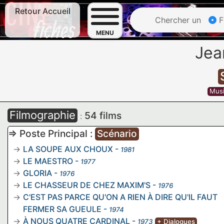
Retour Accueil
Chercher un
F
MENU
Jea
Mus
Filmographie
54 films
:
=> Poste Principal :
Scénario
LA SOUPE AUX CHOUX
-
1981
LE MAESTRO
-
1977
GLORIA
-
1976
LE CHASSEUR DE CHEZ MAXIM'S
-
1976
C'EST PAS PARCE QU'ON A RIEN À DIRE QU'IL FAUT
FERMER SA GUEULE
-
1974
À NOUS QUATRE CARDINAL
-
1973
+ Dialogues