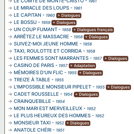
LE COMTE DE MONTE-CRISTO
-
1961
LE MIRACLE DES LOUPS
-
1961
LE CAPITAN
-
1960
+ Dialogues
LE BOSSU
-
1959
+ Dialogues
UN COUP FUMANT
-
1958
+ Dialogues français
ARRÊTEZ LE MASSACRE
-
1958
+ Dialogues
SUIVEZ-MOI JEUNE HOMME
-
1958
TAXI, ROULOTTE ET CORRIDA
-
1958
LES FEMMES SONT MARRANTES
-
1957
+ Dialogues
CASINO DE PARIS
-
1957
+ Adaptation
MÉMOIRES D'UN FLIC
-
1955
+ Dialogues
TREIZE À TABLE
-
1955
L'IMPOSSIBLE MONSIEUR PIPELET
-
1955
+ Dialogues
CADET ROUSSELLE
-
1954
+ Dialogues
CRAINQUEBILLE
-
1954
MON MARI EST MERVEILLEUX
-
1952
LE PLUS HEUREUX DES HOMMES
-
1952
MONSIEUR TAXI
-
1952
+ Dialogues
ANATOLE CHÉRI
-
1951