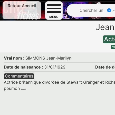
Retour Accueil
Chercher un
F
MENU
Jea
Act
V
Vrai nom :
SIMMONS Jean-Marilyn
Date de naissance :
31/01/1929
Date de d
Commentaires
Actrice britannique divorcée de Stewart Granger et Ric
poumon .....