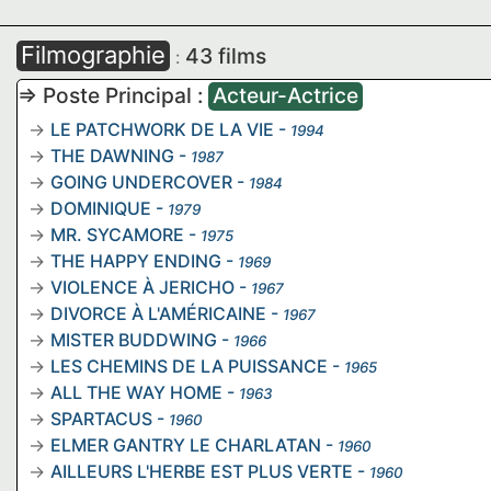
Filmographie
43 films
:
=> Poste Principal :
Acteur-Actrice
LE PATCHWORK DE LA VIE
-
1994
THE DAWNING
-
1987
GOING UNDERCOVER
-
1984
DOMINIQUE
-
1979
MR. SYCAMORE
-
1975
THE HAPPY ENDING
-
1969
VIOLENCE À JERICHO
-
1967
DIVORCE À L'AMÉRICAINE
-
1967
MISTER BUDDWING
-
1966
LES CHEMINS DE LA PUISSANCE
-
1965
ALL THE WAY HOME
-
1963
SPARTACUS
-
1960
ELMER GANTRY LE CHARLATAN
-
1960
AILLEURS L'HERBE EST PLUS VERTE
-
1960