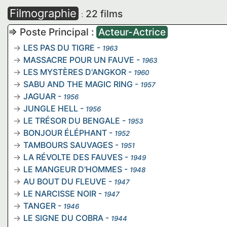
Filmographie
22 films
:
=> Poste Principal :
Acteur-Actrice
LES PAS DU TIGRE
-
1963
MASSACRE POUR UN FAUVE
-
1963
LES MYSTÈRES D'ANGKOR
-
1960
SABU AND THE MAGIC RING
-
1957
JAGUAR
-
1956
JUNGLE HELL
-
1956
LE TRÉSOR DU BENGALE
-
1953
BONJOUR ÉLÉPHANT
-
1952
TAMBOURS SAUVAGES
-
1951
LA RÉVOLTE DES FAUVES
-
1949
LE MANGEUR D'HOMMES
-
1948
AU BOUT DU FLEUVE
-
1947
LE NARCISSE NOIR
-
1947
TANGER
-
1946
LE SIGNE DU COBRA
-
1944