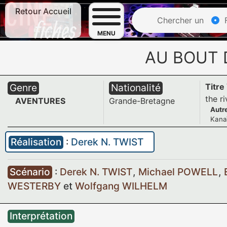
Retour Accueil
Chercher un
F
MENU
AU BOUT 
Genre
Nationalité
Titre
the ri
AVENTURES
Grande-Bretagne
Autre
Kana
Réalisation
:
Derek N. TWIST
Scénario
:
Derek N. TWIST
,
Michael POWELL
,
WESTERBY
et
Wolfgang WILHELM
Interprétation