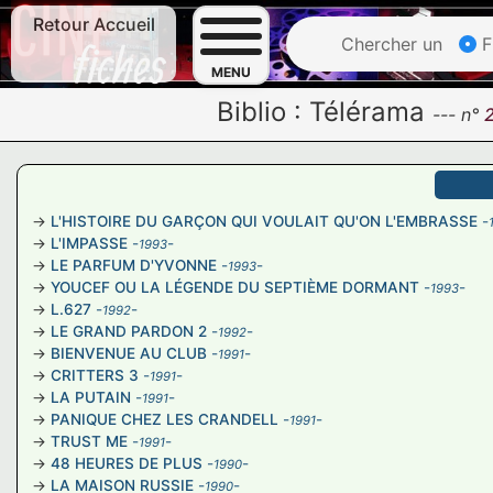
Retour Accueil
Chercher un
F
MENU
Biblio :
Télérama
---
n°
L'HISTOIRE DU GARÇON QUI VOULAIT QU'ON L'EMBRASSE
-
L'IMPASSE
-
-
1993
LE PARFUM D'YVONNE
-
-
1993
YOUCEF OU LA LÉGENDE DU SEPTIÈME DORMANT
-
-
1993
L.627
-
-
1992
LE GRAND PARDON 2
-
-
1992
BIENVENUE AU CLUB
-
-
1991
CRITTERS 3
-
-
1991
LA PUTAIN
-
-
1991
PANIQUE CHEZ LES CRANDELL
-
-
1991
TRUST ME
-
-
1991
48 HEURES DE PLUS
-
-
1990
LA MAISON RUSSIE
-
-
1990