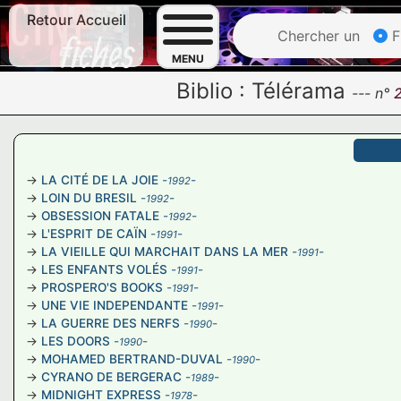
Retour Accueil
Chercher un
F
MENU
Biblio :
Télérama
---
n°
LA CITÉ DE LA JOIE
-
-
1992
LOIN DU BRESIL
-
-
1992
OBSESSION FATALE
-
-
1992
L'ESPRIT DE CAÏN
-
-
1991
LA VIEILLE QUI MARCHAIT DANS LA MER
-
-
1991
LES ENFANTS VOLÉS
-
-
1991
PROSPERO'S BOOKS
-
-
1991
UNE VIE INDEPENDANTE
-
-
1991
LA GUERRE DES NERFS
-
-
1990
LES DOORS
-
-
1990
MOHAMED BERTRAND-DUVAL
-
-
1990
CYRANO DE BERGERAC
-
-
1989
MIDNIGHT EXPRESS
-
-
1978