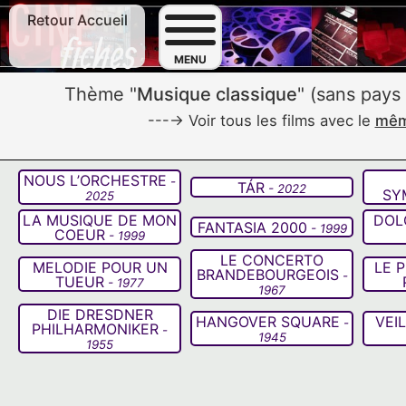
Retour Accueil
F
MENU
Thème "
Musique classique
" (sans pays
---→ Voir tous les films avec le
même
NOUS L’ORCHESTRE
-
TÁR
- 2022
SY
2025
LA MUSIQUE DE MON
DOL
FANTASIA 2000
- 1999
COEUR
- 1999
LE CONCERTO
MELODIE POUR UN
LE 
BRANDEBOURGEOIS
-
TUEUR
- 1977
1967
DIE DRESDNER
HANGOVER SQUARE
VEI
-
PHILHARMONIKER
-
1945
1955