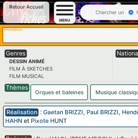
Retour Accueil
Chercher un
F
MENU
Animation
Genres
Nationa
DESSIN ANIMÉ
FILM À SKETCHES
FILM MUSICAL
Thèmes
Orques et baleines
Musique classiq
Réalisation
:
Gaetan BRIZZI
,
Paul BRIZZI
,
Hend
HAHN
et
Pixote HUNT