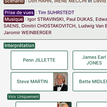
Scénario
:
Don HAHN
,
IRENE MECCHI
et
Davi
Prise de vues
:
Tim SUHRSTEDT
Musique
:
Igor STRAVINSKI
,
Paul DUKAS
,
Edwa
SAENS
,
Dimitri CHOSTAKOVITCH
,
Ludwig Van
Jaromir WEINBERGER
Interprétation
James Earl
Penn JILLETTE
JONES
Steve MARTIN
Bette MIDLE
Voix Uniquement