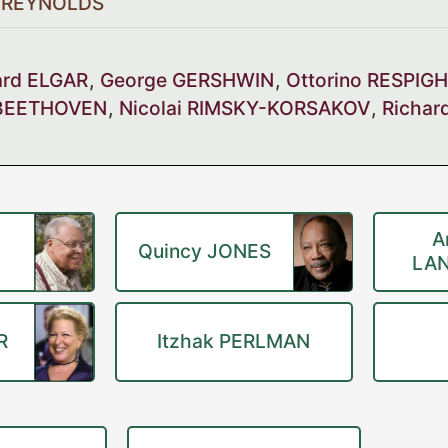
d REYNOLDS
rd ELGAR
,
George GERSHWIN
,
Ottorino RESPIGH
 BEETHOVEN
,
Nicolai RIMSKY-KORSAKOV
,
Richa
A
Quincy JONES
LA
R
Itzhak PERLMAN