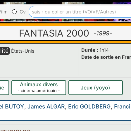
ilm
Cv
FANTASIA 2000
-1999-
lité
Durée :
1h14
États-Unis
Date de sortie en Fra
Animaux divers
ue
Jeux (yoyo)
- cinéma
américain
-
el BUTOY
,
James ALGAR
,
Eric GOLDBERG
,
Franc