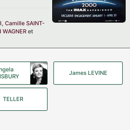
I
,
Camille SAINT-
rd WAGNER
et
ngela
James LEVINE
NSBURY
TELLER