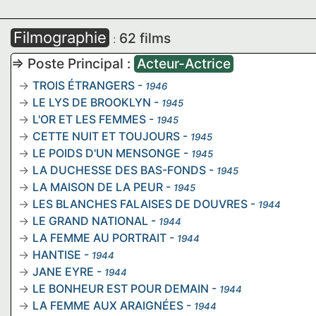
Filmographie
62 films
:
=> Poste Principal :
Acteur-Actrice
TROIS ÉTRANGERS
-
1946
LE LYS DE BROOKLYN
-
1945
L'OR ET LES FEMMES
-
1945
CETTE NUIT ET TOUJOURS
-
1945
LE POIDS D'UN MENSONGE
-
1945
LA DUCHESSE DES BAS-FONDS
-
1945
LA MAISON DE LA PEUR
-
1945
LES BLANCHES FALAISES DE DOUVRES
-
1944
LE GRAND NATIONAL
-
1944
LA FEMME AU PORTRAIT
-
1944
HANTISE
-
1944
JANE EYRE
-
1944
LE BONHEUR EST POUR DEMAIN
-
1944
LA FEMME AUX ARAIGNÉES
-
1944