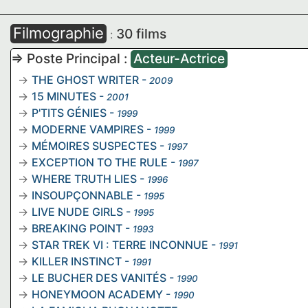
Filmographie
30 films
:
=> Poste Principal :
Acteur-Actrice
THE GHOST WRITER
-
2009
15 MINUTES
-
2001
P'TITS GÉNIES
-
1999
MODERNE VAMPIRES
-
1999
MÉMOIRES SUSPECTES
-
1997
EXCEPTION TO THE RULE
-
1997
WHERE TRUTH LIES
-
1996
INSOUPÇONNABLE
-
1995
LIVE NUDE GIRLS
-
1995
BREAKING POINT
-
1993
STAR TREK VI : TERRE INCONNUE
-
1991
KILLER INSTINCT
-
1991
LE BUCHER DES VANITÉS
-
1990
HONEYMOON ACADEMY
-
1990