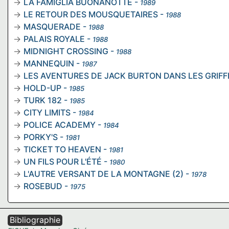
LA FAMIGLIA BUONANOTTE
-
1989
LE RETOUR DES MOUSQUETAIRES
-
1988
MASQUERADE
-
1988
PALAIS ROYALE
-
1988
MIDNIGHT CROSSING
-
1988
MANNEQUIN
-
1987
LES AVENTURES DE JACK BURTON DANS LES GRIF
HOLD-UP
-
1985
TURK 182
-
1985
CITY LIMITS
-
1984
POLICE ACADEMY
-
1984
PORKY'S
-
1981
TICKET TO HEAVEN
-
1981
UN FILS POUR L'ÉTÉ
-
1980
L'AUTRE VERSANT DE LA MONTAGNE (2)
-
1978
ROSEBUD
-
1975
Bibliographie