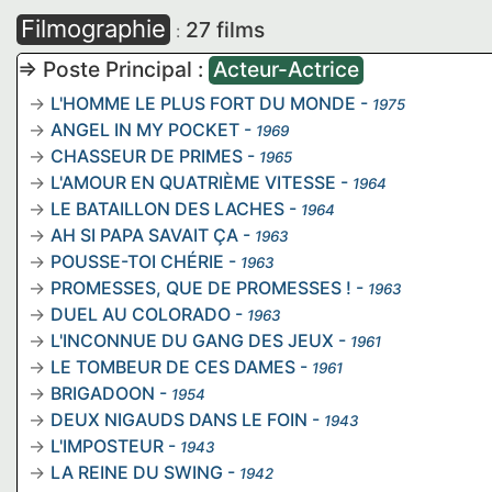
Filmographie
27 films
:
=> Poste Principal :
Acteur-Actrice
L'HOMME LE PLUS FORT DU MONDE
-
1975
ANGEL IN MY POCKET
-
1969
CHASSEUR DE PRIMES
-
1965
L'AMOUR EN QUATRIÈME VITESSE
-
1964
LE BATAILLON DES LACHES
-
1964
AH SI PAPA SAVAIT ÇA
-
1963
POUSSE-TOI CHÉRIE
-
1963
PROMESSES, QUE DE PROMESSES !
-
1963
DUEL AU COLORADO
-
1963
L'INCONNUE DU GANG DES JEUX
-
1961
LE TOMBEUR DE CES DAMES
-
1961
BRIGADOON
-
1954
DEUX NIGAUDS DANS LE FOIN
-
1943
L'IMPOSTEUR
-
1943
LA REINE DU SWING
-
1942