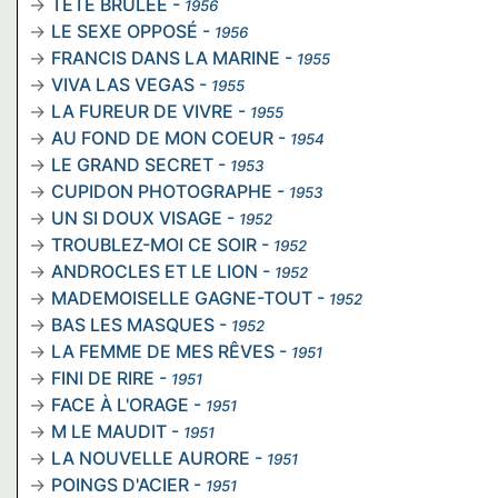
TÊTE BRULÉE
-
1956
LE SEXE OPPOSÉ
-
1956
FRANCIS DANS LA MARINE
-
1955
VIVA LAS VEGAS
-
1955
LA FUREUR DE VIVRE
-
1955
AU FOND DE MON COEUR
-
1954
LE GRAND SECRET
-
1953
CUPIDON PHOTOGRAPHE
-
1953
UN SI DOUX VISAGE
-
1952
TROUBLEZ-MOI CE SOIR
-
1952
ANDROCLES ET LE LION
-
1952
MADEMOISELLE GAGNE-TOUT
-
1952
BAS LES MASQUES
-
1952
LA FEMME DE MES RÊVES
-
1951
FINI DE RIRE
-
1951
FACE À L'ORAGE
-
1951
M LE MAUDIT
-
1951
LA NOUVELLE AURORE
-
1951
POINGS D'ACIER
-
1951