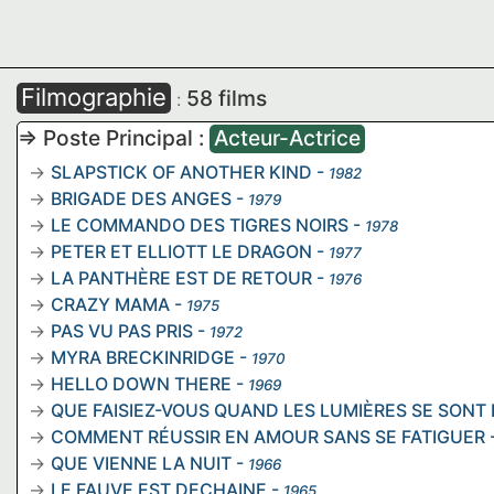
Filmographie
58 films
:
=> Poste Principal :
Acteur-Actrice
SLAPSTICK OF ANOTHER KIND
-
1982
BRIGADE DES ANGES
-
1979
LE COMMANDO DES TIGRES NOIRS
-
1978
PETER ET ELLIOTT LE DRAGON
-
1977
LA PANTHÈRE EST DE RETOUR
-
1976
CRAZY MAMA
-
1975
PAS VU PAS PRIS
-
1972
MYRA BRECKINRIDGE
-
1970
HELLO DOWN THERE
-
1969
QUE FAISIEZ-VOUS QUAND LES LUMIÈRES SE SONT 
COMMENT RÉUSSIR EN AMOUR SANS SE FATIGUER
QUE VIENNE LA NUIT
-
1966
LE FAUVE EST DECHAINE
-
1965