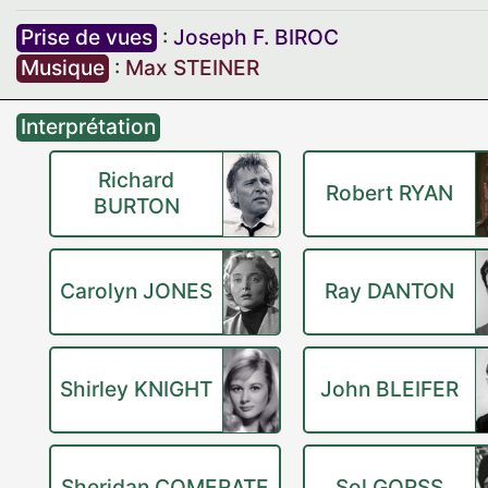
Prise de vues
:
Joseph F. BIROC
Musique
:
Max STEINER
Interprétation
Richard
Robert RYAN
BURTON
Carolyn JONES
Ray DANTON
Shirley KNIGHT
John BLEIFER
Sheridan COMERATE
Sol GORSS