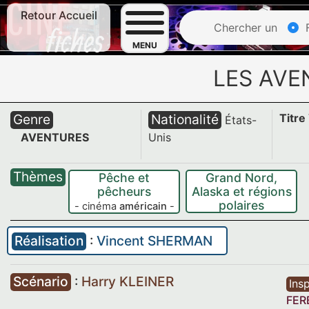
Retour Accueil
Chercher un
F
MENU
LES AVE
Genre
Nationalité
Titre
États-
AVENTURES
Unis
Thèmes
Pêche et
Grand Nord,
pêcheurs
Alaska et régions
polaires
- cinéma
américain
-
Réalisation
:
Vincent SHERMAN
Scénario
:
Harry KLEINER
Insp
FER