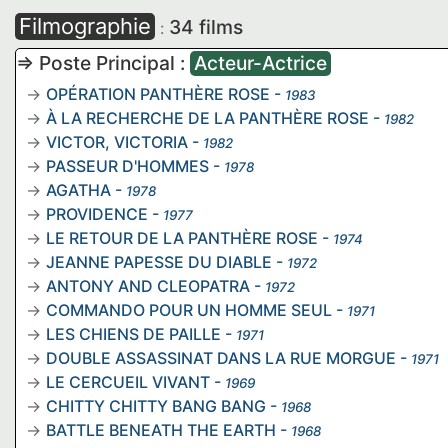
Filmographie
34 films
:
=> Poste Principal :
Acteur-Actrice
OPÉRATION PANTHÈRE ROSE
-
1983
À LA RECHERCHE DE LA PANTHÈRE ROSE
-
1982
VICTOR, VICTORIA
-
1982
PASSEUR D'HOMMES
-
1978
AGATHA
-
1978
PROVIDENCE
-
1977
LE RETOUR DE LA PANTHÈRE ROSE
-
1974
JEANNE PAPESSE DU DIABLE
-
1972
ANTONY AND CLEOPATRA
-
1972
COMMANDO POUR UN HOMME SEUL
-
1971
LES CHIENS DE PAILLE
-
1971
DOUBLE ASSASSINAT DANS LA RUE MORGUE
-
1971
LE CERCUEIL VIVANT
-
1969
CHITTY CHITTY BANG BANG
-
1968
BATTLE BENEATH THE EARTH
-
1968