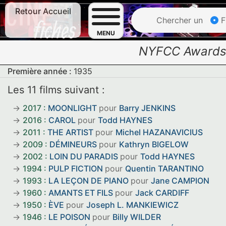
Retour Accueil
Chercher un
F
MENU
NYFCC Award
Première année :
1935
Les 11 films suivant :
2017 :
MOONLIGHT
pour
Barry JENKINS
2016 :
CAROL
pour
Todd HAYNES
2011 :
THE ARTIST
pour
Michel HAZANAVICIUS
2009 :
DÉMINEURS
pour
Kathryn BIGELOW
2002 :
LOIN DU PARADIS
pour
Todd HAYNES
1994 :
PULP FICTION
pour
Quentin TARANTINO
1993 :
LA LEÇON DE PIANO
pour
Jane CAMPION
1960 :
AMANTS ET FILS
pour
Jack CARDIFF
1950 :
ÈVE
pour
Joseph L. MANKIEWICZ
1946 :
LE POISON
pour
Billy WILDER