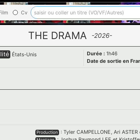
ilm
Cv
THE DRAMA
-2026-
lité
Durée :
1h46
États-Unis
Date de sortie en Fra
:
Tyler CAMPELLONE
,
Ari ASTER
Production
:
Joshua Raymond LEE
et
Kristoff
Montage