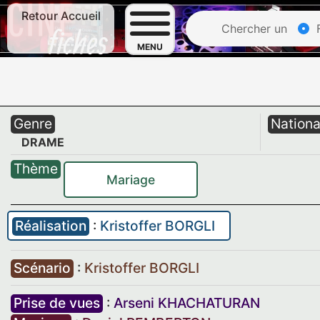
Retour Accueil
Chercher un
F
MENU
Genre
Nationa
DRAME
Thème
Mariage
Réalisation
:
Kristoffer BORGLI
Scénario
:
Kristoffer BORGLI
Prise de vues
:
Arseni KHACHATURAN