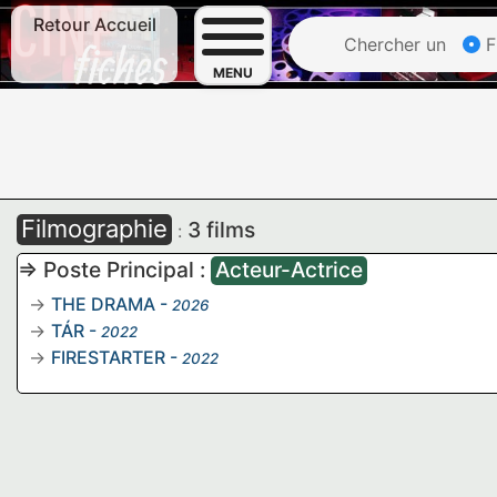
Retour Accueil
Chercher un
F
MENU
Filmographie
3 films
:
=> Poste Principal :
Acteur-Actrice
THE DRAMA
-
2026
TÁR
-
2022
FIRESTARTER
-
2022