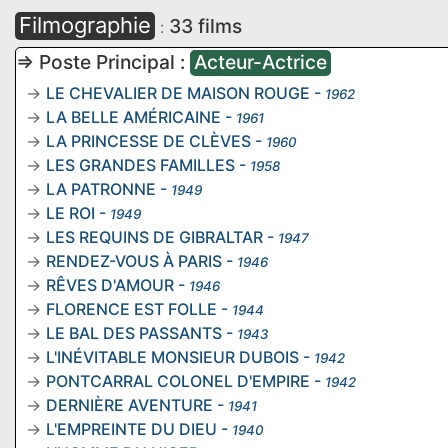
Filmographie
33 films
:
=> Poste Principal :
Acteur-Actrice
LE CHEVALIER DE MAISON ROUGE
-
1962
LA BELLE AMÉRICAINE
-
1961
LA PRINCESSE DE CLÈVES
-
1960
LES GRANDES FAMILLES
-
1958
LA PATRONNE
-
1949
LE ROI
-
1949
LES REQUINS DE GIBRALTAR
-
1947
RENDEZ-VOUS À PARIS
-
1946
RÊVES D'AMOUR
-
1946
FLORENCE EST FOLLE
-
1944
LE BAL DES PASSANTS
-
1943
L'INÉVITABLE MONSIEUR DUBOIS
-
1942
PONTCARRAL COLONEL D'EMPIRE
-
1942
DERNIÈRE AVENTURE
-
1941
L'EMPREINTE DU DIEU
-
1940