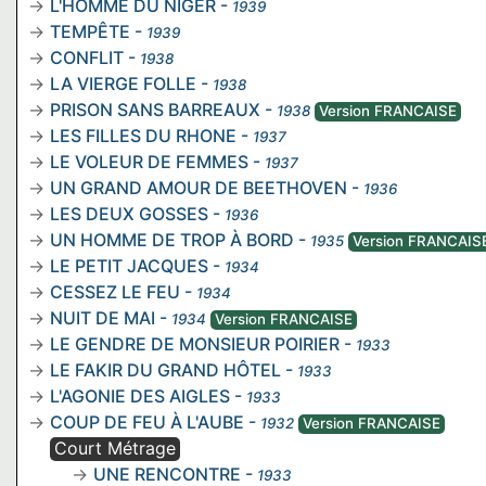
L'HOMME DU NIGER
-
1939
TEMPÊTE
-
1939
CONFLIT
-
1938
LA VIERGE FOLLE
-
1938
PRISON SANS BARREAUX
-
1938
Version FRANCAISE
LES FILLES DU RHONE
-
1937
LE VOLEUR DE FEMMES
-
1937
UN GRAND AMOUR DE BEETHOVEN
-
1936
LES DEUX GOSSES
-
1936
UN HOMME DE TROP À BORD
-
1935
Version FRANCAIS
LE PETIT JACQUES
-
1934
CESSEZ LE FEU
-
1934
NUIT DE MAI
-
1934
Version FRANCAISE
LE GENDRE DE MONSIEUR POIRIER
-
1933
LE FAKIR DU GRAND HÔTEL
-
1933
L'AGONIE DES AIGLES
-
1933
COUP DE FEU À L'AUBE
-
1932
Version FRANCAISE
Court Métrage
UNE RENCONTRE
-
1933