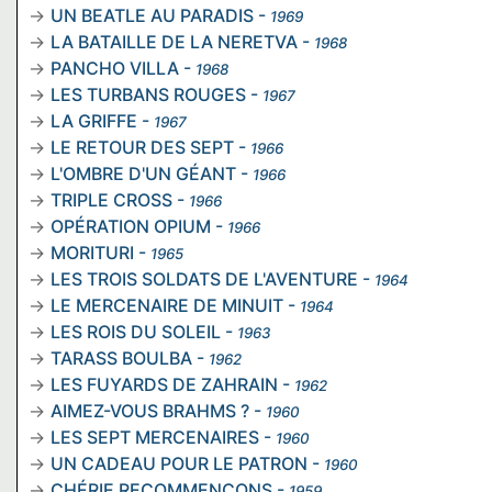
UN BEATLE AU PARADIS
-
1969
LA BATAILLE DE LA NERETVA
-
1968
PANCHO VILLA
-
1968
LES TURBANS ROUGES
-
1967
LA GRIFFE
-
1967
LE RETOUR DES SEPT
-
1966
L'OMBRE D'UN GÉANT
-
1966
TRIPLE CROSS
-
1966
OPÉRATION OPIUM
-
1966
MORITURI
-
1965
LES TROIS SOLDATS DE L'AVENTURE
-
1964
LE MERCENAIRE DE MINUIT
-
1964
LES ROIS DU SOLEIL
-
1963
TARASS BOULBA
-
1962
LES FUYARDS DE ZAHRAIN
-
1962
AIMEZ-VOUS BRAHMS ?
-
1960
LES SEPT MERCENAIRES
-
1960
UN CADEAU POUR LE PATRON
-
1960
CHÉRIE RECOMMENÇONS
-
1959