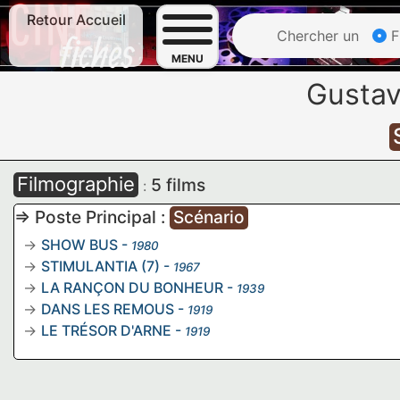
Retour Accueil
Chercher un
F
MENU
Gusta
Filmographie
5 films
:
=> Poste Principal :
Scénario
SHOW BUS
-
1980
STIMULANTIA (7)
-
1967
LA RANÇON DU BONHEUR
-
1939
DANS LES REMOUS
-
1919
LE TRÉSOR D'ARNE
-
1919