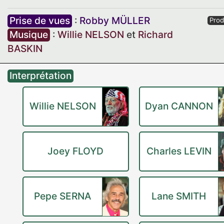
Prise de vues
:
Robby MÜLLER
Prod
Musique
:
Willie NELSON
et
Richard
BASKIN
Interprétation
Willie NELSON
Dyan CANNON
Joey FLOYD
Charles LEVIN
Pepe SERNA
Lane SMITH