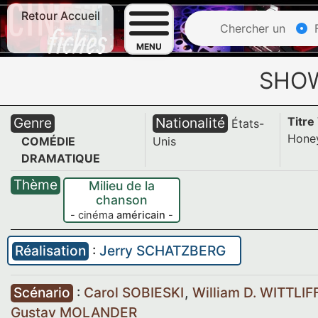
Retour Accueil
Chercher un
F
MENU
SHO
Genre
Nationalité
Titre
États-
Honey
COMÉDIE
Unis
DRAMATIQUE
Thème
Milieu de la
chanson
- cinéma
américain
-
Réalisation
:
Jerry SCHATZBERG
Scénario
:
Carol SOBIESKI
,
William D. WITTLIF
Gustav MOLANDER