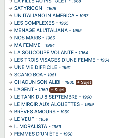
LA FILLE AU PISTOLET
-
1968
SATYRICON
-
1968
UN ITALIANO IN AMERICA
-
1967
LES COMPLEXES
-
1965
MENAGE ALL'ITALIANA
-
1965
NOS MARIS
-
1965
MA FEMME
-
1964
LA SOUCOUPE VOLANTE
-
1964
LES TROIS VISAGES D'UNE FEMME
-
1964
UNE VIE DIFFICILE
-
1961
SCANO BOA
-
1961
CHACUN SON ALIBI
-
1960
+ Sujet
L'AGENT
-
1960
+ Sujet
LE TANK DU 8 SEPTEMBRE
-
1960
LE MIROIR AUX ALOUETTES
-
1959
BRÈVES AMOURS
-
1959
LE VEUF
-
1959
IL MORALISTA
-
1959
FEMMES D'UN ÉTÉ
-
1958