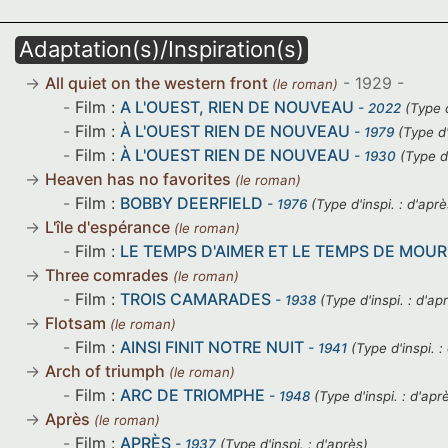
Adaptation(s)/Inspiration(s)
All quiet on the western front
- 1929 -
(le roman)
Film :
A L'OUEST, RIEN DE NOUVEAU
- 2022
(Type d
Film :
À L'OUEST RIEN DE NOUVEAU
- 1979
(Type d'
Film :
À L'OUEST RIEN DE NOUVEAU
- 1930
(Type d'
Heaven has no favorites
(le roman)
Film :
BOBBY DEERFIELD
- 1976
(Type d'inspi. : d'aprè
L'île d'espérance
(le roman)
Film :
LE TEMPS D'AIMER ET LE TEMPS DE MOUR
Three comrades
(le roman)
Film :
TROIS CAMARADES
- 1938
(Type d'inspi. : d'ap
Flotsam
(le roman)
Film :
AINSI FINIT NOTRE NUIT
- 1941
(Type d'inspi. :
Arch of triumph
(le roman)
Film :
ARC DE TRIOMPHE
- 1948
(Type d'inspi. : d'apr
Après
(le roman)
Film :
APRÈS
- 1937
(Type d'inspi. : d'après)