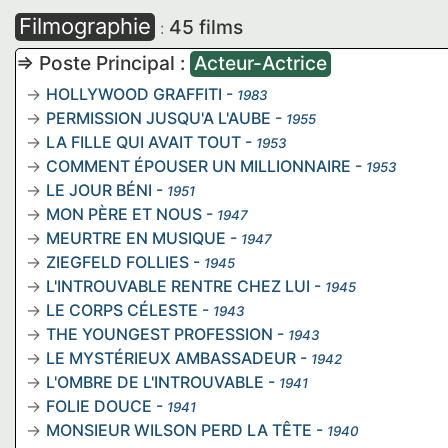
Filmographie
45 films
:
=> Poste Principal :
Acteur-Actrice
HOLLYWOOD GRAFFITI
-
1983
PERMISSION JUSQU'A L'AUBE
-
1955
LA FILLE QUI AVAIT TOUT
-
1953
COMMENT ÉPOUSER UN MILLIONNAIRE
-
1953
LE JOUR BÉNI
-
1951
MON PÈRE ET NOUS
-
1947
MEURTRE EN MUSIQUE
-
1947
ZIEGFELD FOLLIES
-
1945
L'INTROUVABLE RENTRE CHEZ LUI
-
1945
LE CORPS CÉLESTE
-
1943
THE YOUNGEST PROFESSION
-
1943
LE MYSTÉRIEUX AMBASSADEUR
-
1942
L'OMBRE DE L'INTROUVABLE
-
1941
FOLIE DOUCE
-
1941
MONSIEUR WILSON PERD LA TÊTE
-
1940