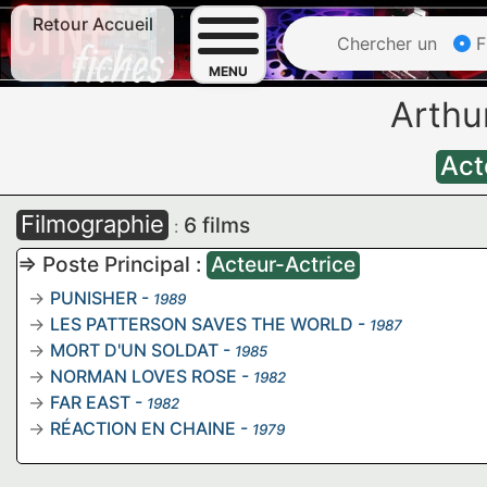
Retour Accueil
Chercher un
F
MENU
Arth
Act
Filmographie
6 films
:
=> Poste Principal :
Acteur-Actrice
PUNISHER
-
1989
LES PATTERSON SAVES THE WORLD
-
1987
MORT D'UN SOLDAT
-
1985
NORMAN LOVES ROSE
-
1982
FAR EAST
-
1982
RÉACTION EN CHAINE
-
1979