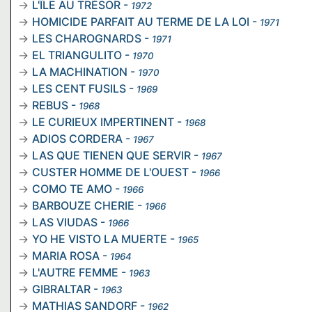
L'ÎLE AU TRÉSOR
-
1972
HOMICIDE PARFAIT AU TERME DE LA LOI
-
1971
LES CHAROGNARDS
-
1971
EL TRIANGULITO
-
1970
LA MACHINATION
-
1970
LES CENT FUSILS
-
1969
REBUS
-
1968
LE CURIEUX IMPERTINENT
-
1968
ADIOS CORDERA
-
1967
LAS QUE TIENEN QUE SERVIR
-
1967
CUSTER HOMME DE L'OUEST
-
1966
COMO TE AMO
-
1966
BARBOUZE CHERIE
-
1966
LAS VIUDAS
-
1966
YO HE VISTO LA MUERTE
-
1965
MARIA ROSA
-
1964
L'AUTRE FEMME
-
1963
GIBRALTAR
-
1963
MATHIAS SANDORF
-
1962