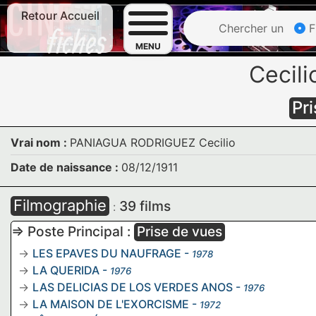
Retour Accueil
Chercher un
F
MENU
Cecil
Pr
Vrai nom :
PANIAGUA RODRIGUEZ Cecilio
Date de naissance :
08/12/1911
Filmographie
39 films
:
=> Poste Principal :
Prise de vues
LES EPAVES DU NAUFRAGE
-
1978
LA QUERIDA
-
1976
LAS DELICIAS DE LOS VERDES ANOS
-
1976
LA MAISON DE L'EXORCISME
-
1972