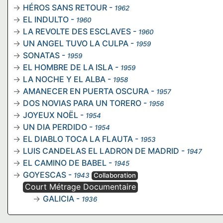
HÉROS SANS RETOUR
-
1962
EL INDULTO
-
1960
LA REVOLTE DES ESCLAVES
-
1960
UN ANGEL TUVO LA CULPA
-
1959
SONATAS
-
1959
EL HOMBRE DE LA ISLA
-
1959
LA NOCHE Y EL ALBA
-
1958
AMANECER EN PUERTA OSCURA
-
1957
DOS NOVIAS PARA UN TORERO
-
1956
JOYEUX NOËL
-
1954
UN DIA PERDIDO
-
1954
EL DIABLO TOCA LA FLAUTA
-
1953
LUIS CANDELAS EL LADRON DE MADRID
-
1947
EL CAMINO DE BABEL
-
1945
GOYESCAS
-
1943
Collaboration
Court Métrage Documentaire
GALICIA
-
1936