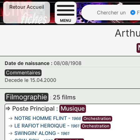
Retour Accueil
Chercher un
F
MENU
Arth
Date de naissance :
08/08/1908
Commentaires
Decede le 15.04.2000
Filmographie
25 films
:
=> Poste Principal :
Musique
NOTRE HOMME FLINT
-
1966
Orchestration
LE RAFIOT HEROIQUE
-
1961
Orchestration
SWINGIN' ALONG
-
1961