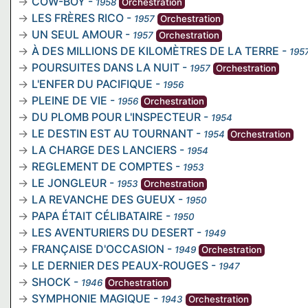
COW-BOY
-
1958
Orchestration
LES FRÈRES RICO
-
1957
Orchestration
UN SEUL AMOUR
-
1957
Orchestration
À DES MILLIONS DE KILOMÈTRES DE LA TERRE
-
195
POURSUITES DANS LA NUIT
-
1957
Orchestration
L'ENFER DU PACIFIQUE
-
1956
PLEINE DE VIE
-
1956
Orchestration
DU PLOMB POUR L'INSPECTEUR
-
1954
LE DESTIN EST AU TOURNANT
-
1954
Orchestration
LA CHARGE DES LANCIERS
-
1954
REGLEMENT DE COMPTES
-
1953
LE JONGLEUR
-
1953
Orchestration
LA REVANCHE DES GUEUX
-
1950
PAPA ÉTAIT CÉLIBATAIRE
-
1950
LES AVENTURIERS DU DESERT
-
1949
FRANÇAISE D'OCCASION
-
1949
Orchestration
LE DERNIER DES PEAUX-ROUGES
-
1947
SHOCK
-
1946
Orchestration
SYMPHONIE MAGIQUE
-
1943
Orchestration