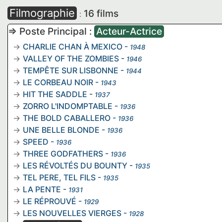
Filmographie
16 films
:
=> Poste Principal :
Acteur-Actrice
CHARLIE CHAN À MEXICO
-
1948
VALLEY OF THE ZOMBIES
-
1946
TEMPÊTE SUR LISBONNE
-
1944
LE CORBEAU NOIR
-
1943
HIT THE SADDLE
-
1937
ZORRO L'INDOMPTABLE
-
1936
THE BOLD CABALLERO
-
1936
UNE BELLE BLONDE
-
1936
SPEED
-
1936
THREE GODFATHERS
-
1936
LES RÉVOLTÉS DU BOUNTY
-
1935
TEL PERE, TEL FILS
-
1935
LA PENTE
-
1931
LE RÉPROUVÉ
-
1929
LES NOUVELLES VIERGES
-
1928