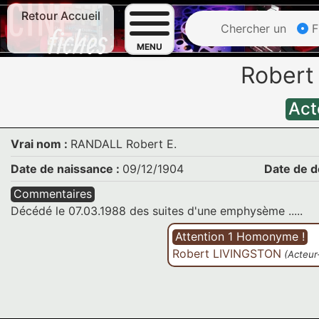
Retour Accueil
Chercher un
F
MENU
Robert
Act
Vrai nom :
RANDALL Robert E.
Date de naissance :
09/12/1904
Date de d
Commentaires
Décédé le 07.03.1988 des suites d'une emphysème .....
Attention 1 Homonyme !
Robert LIVINGSTON
(Acteur-