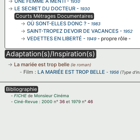
UNE FEMME A MENTI
-
1930
LE SECRET DU DOCTEUR
-
1930
Courts Métrages Documentaires
OÙ SONT-ELLES DONC ?
-
1983
SAINT-TROPEZ DEVOIR DE VACANCES
-
1952
VEDETTES EN LIBERTÉ
-
- propre rôle -
1949
Adaptation(s)/Inspiration(s)
La mariée est trop belle
(le roman)
Film :
LA MARIÉE EST TROP BELLE
- 1956
(Type d'in
Bibliographie
FICHE
de
Monsieur Cinéma
Ciné-Revue
:
2000
n°
36
et
1979
n°
46