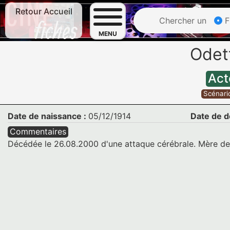
Retour Accueil
Chercher un
F
MENU
Odet
Act
Scénari
Date de naissance :
05/12/1914
Date de d
Commentaires
Décédée le 26.08.2000 d'une attaque cérébrale. Mère de C