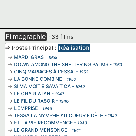
Filmographie
33 films
:
=> Poste Principal :
Réalisation
MARDI GRAS
-
1958
DOWN AMONG THE SHELTERING PALMS
-
1953
CINQ MARIAGES À L'ESSAI
-
1952
LA BONNE COMBINE
-
1950
SI MA MOITIE SAVAIT CA
-
1949
LE CHARLATAN
-
1947
LE FIL DU RASOIR
-
1946
L'EMPRISE
-
1946
TESSA LA NYMPHE AU COEUR FIDÈLE
-
1943
ET LA VIE RECOMMENCE
-
1943
LE GRAND MENSONGE
-
1941