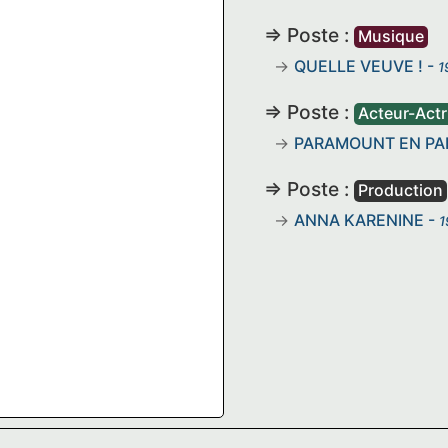
=> Poste :
Musique
QUELLE VEUVE !
-
1
=> Poste :
Acteur-Actr
PARAMOUNT EN PA
=> Poste :
Production
ANNA KARENINE
-
1