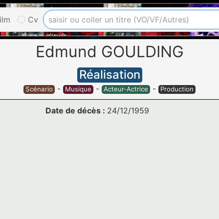
ilm
Cv
Edmund GOULDING
Réalisation
-
-
-
Scénario
Musique
Acteur-Actrice
Production
Date de décès :
24/12/1959