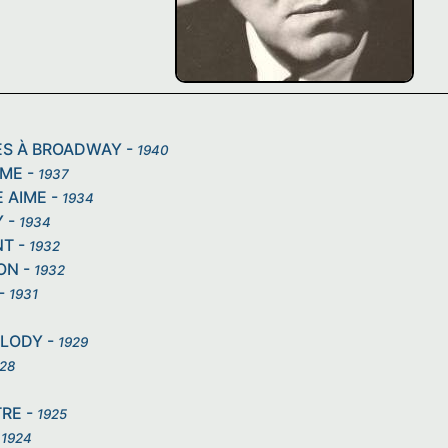
ES À BROADWAY
-
1940
MME
-
1937
 AIME
-
1934
Y
-
1934
NT
-
1932
ON
-
1932
-
1931
ELODY
-
1929
28
TRE
-
1925
-
1924