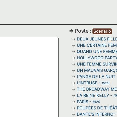
=> Poste :
Scénario
DEUX JEUNES FILL
UNE CERTAINE FE
QUAND UNE FEMME
HOLLYWOOD PART
UNE FEMME SURVI
UN MAUVAIS GARÇ
L'ANGE DE LA NUIT
L'INTRUSE
-
1929
THE BROADWAY M
LA REINE KELLY
-
19
PARIS
-
1926
POUPÉES DE THÉÂ
DANTE'S INFERNO