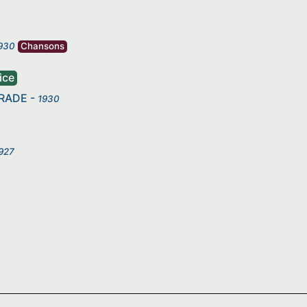
930
Chansons
ice
RADE
-
1930
927