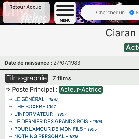
Retour Accueil
Chercher un
F
MENU
Ciaran
Act
Date de naissance :
27/07/1983
Filmographie
7 films
:
=> Poste Principal :
Acteur-Actrice
LE GÉNÉRAL
-
1997
THE BOXER
-
1997
L'INFORMATEUR
-
1997
LE DERNIER DES GRANDS ROIS
-
1996
POUR L'AMOUR DE MON FILS
-
1996
NOTHING PERSONAL
-
1995