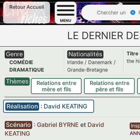
Retour Accueil
Chercher un
F
MENU
LE DERNIER D
Genre
Nationalités
Titre
the h
COMÉDIE
Irlande
/
Danemark
/
DRAMATIQUE
Grande-Bretagne
Thèmes
Relations entre
Relations entre
mère et fils
père et fils
Réalisation
:
David KEATING
Scénario
:
Gabriel BYRNE
et
David
Insp
KEATING
AN