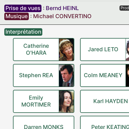
Prise de vues
:
Bernd HEINL
Prod
Musique
:
Michael CONVERTINO
Interprétation
Catherine
Jared LETO
O'HARA
Stephen REA
Colm MEANEY
Emily
Karl HAYDEN
MORTIMER
Darren MONKS
Peter KEATIN