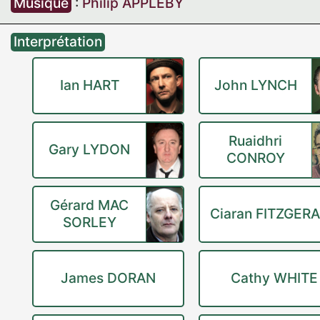
Musique
:
Philip APPLEBY
Interprétation
Ian HART
John LYNCH
Ruaidhri
Gary LYDON
CONROY
Gérard MAC
Ciaran FITZGER
SORLEY
James DORAN
Cathy WHITE