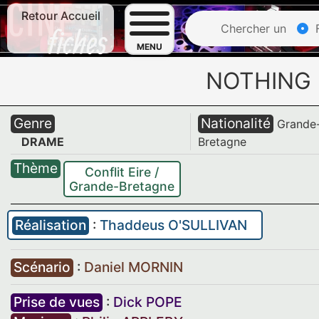
Retour Accueil
Chercher un
F
MENU
NOTHING
Genre
Nationalité
Grande
DRAME
Bretagne
Thème
Conflit Eire /
Grande-Bretagne
Réalisation
:
Thaddeus O'SULLIVAN
Scénario
:
Daniel MORNIN
Prise de vues
:
Dick POPE