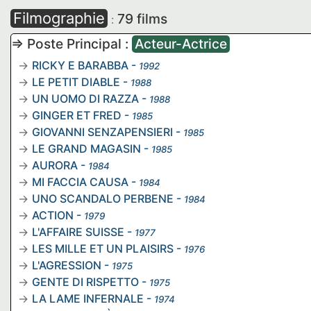
Filmographie
79 films
:
=> Poste Principal :
Acteur-Actrice
RICKY E BARABBA
-
1992
LE PETIT DIABLE
-
1988
UN UOMO DI RAZZA
-
1988
GINGER ET FRED
-
1985
GIOVANNI SENZAPENSIERI
-
1985
LE GRAND MAGASIN
-
1985
AURORA
-
1984
MI FACCIA CAUSA
-
1984
UNO SCANDALO PERBENE
-
1984
ACTION
-
1979
L'AFFAIRE SUISSE
-
1977
LES MILLE ET UN PLAISIRS
-
1976
L'AGRESSION
-
1975
GENTE DI RISPETTO
-
1975
LA LAME INFERNALE
-
1974