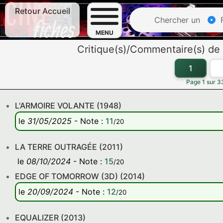
Retour Accueil
Chercher un
F
MENU
Critique(s)/Commentaire(s) de
1
Page 1 sur 33
L'ARMOIRE VOLANTE (1948)
le
31/05/2025
-
Note
:
11
/20
LA TERRE OUTRAGÉE (2011)
le
08/10/2024
-
Note
:
15
/20
EDGE OF TOMORROW (3D) (2014)
le
20/09/2024
-
Note
:
12
/20
EQUALIZER (2013)