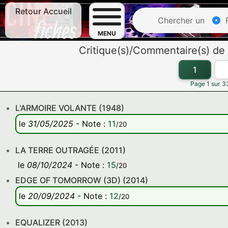
Retour Accueil
Chercher un
F
MENU
Critique(s)/Commentaire(s) de
1
Page 1 sur 33
L'ARMOIRE VOLANTE (1948)
le
31/05/2025
-
Note
:
11
/20
LA TERRE OUTRAGÉE (2011)
le
08/10/2024
-
Note
:
15
/20
EDGE OF TOMORROW (3D) (2014)
le
20/09/2024
-
Note
:
12
/20
EQUALIZER (2013)