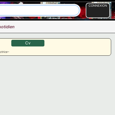
CONNEXION
otidien
Cv
-
ctrice