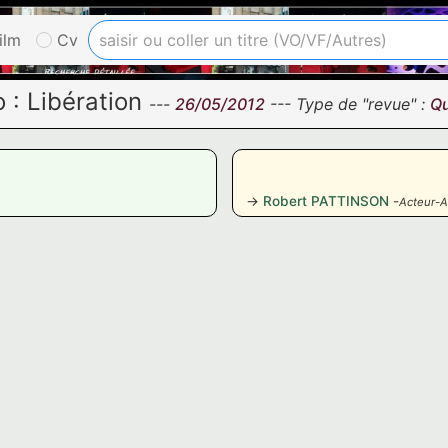
ilm
Cv
o :
Libération
---
26/05/2012
--- Type de "revue" :
Qu
Robert PATTINSON
-
Acteur-A