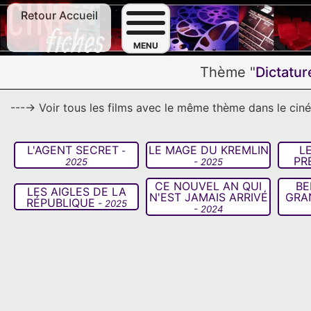
Retour Accueil
F
MENU
Thème "
Dictatur
---→ Voir tous les films avec le même thème dans le ci
L'AGENT SECRET
LE MAGE DU KREMLIN
L
-
PR
2025
- 2025
CE NOUVEL AN QUI
BE
LES AIGLES DE LA
N'EST JAMAIS ARRIVÉ
GRA
RÉPUBLIQUE
- 2025
- 2024