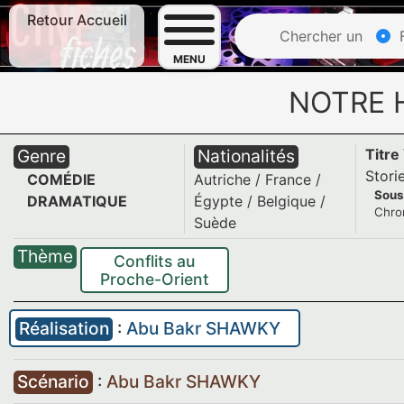
Retour Accueil
Chercher un
F
MENU
NOTRE 
Genre
Nationalités
Titre
Stori
COMÉDIE
Autriche
/
France
/
Sous-
DRAMATIQUE
Égypte / Belgique /
Chro
Suède
Thème
Conflits au
Proche-Orient
Réalisation
:
Abu Bakr SHAWKY
Scénario
:
Abu Bakr SHAWKY