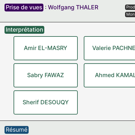
Prise de vues
:
Wolfgang THALER
Prod
Mon
Interprétation
Amir EL-MASRY
Valerie PACHN
Sabry FAWAZ
Ahmed KAMA
Sherif DESOUQY
Résumé