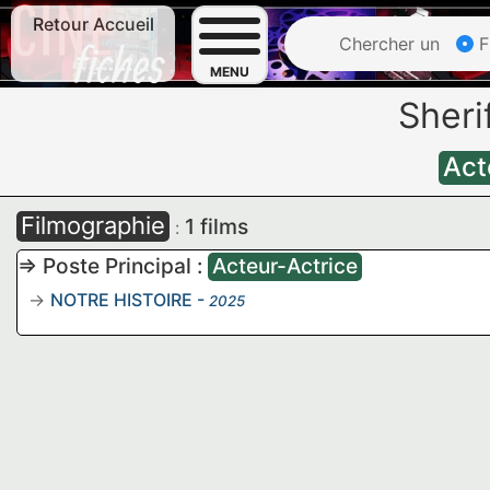
Retour Accueil
Chercher un
F
MENU
Sher
Act
Filmographie
1 films
:
=> Poste Principal :
Acteur-Actrice
NOTRE HISTOIRE
-
2025