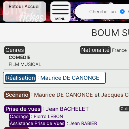
Retour Accueil
Chercher un
F
MENU
BOUM S
Genres
Nationalité
France
COMÉDIE
FILM MUSICAL
Réalisation
:
Maurice DE CANONGE
Scénario
:
Maurice DE CANONGE
et
Jacques 
Prise de vues
:
Jean BACHELET
Coll
Cadrage
:
Pierre LEBON
Assistance Prise de Vues
:
Jean RABIER